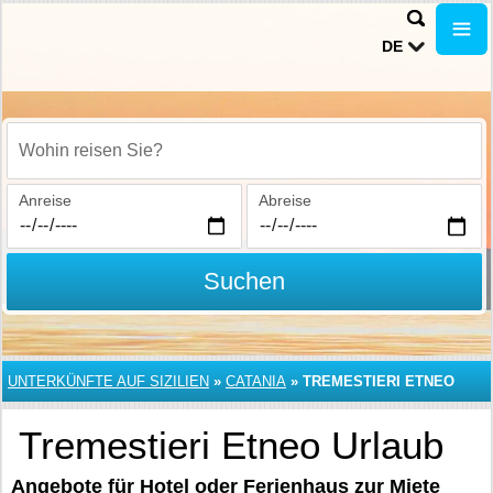
DE
Wohin reisen Sie?
Anreise
Abreise
Suchen
UNTERKÜNFTE AUF SIZILIEN
»
CATANIA
»
TREMESTIERI ETNEO
Tremestieri Etneo Urlaub
Angebote für Hotel oder Ferienhaus zur Miete