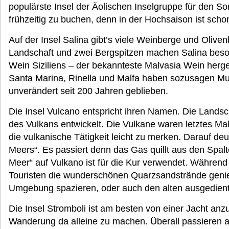
populärste Insel der Äolischen Inselgruppe für den S
frühzeitig zu buchen, denn in der Hochsaison ist scho
Auf der Insel Salina gibt’s viele Weinberge und Olivenha
Landschaft und zwei Bergspitzen machen Salina besond
Wein Siziliens – der bekannteste Malvasia Wein herges
Santa Marina, Rinella und Malfa haben sozusagen Mu
unverändert seit 200 Jahren geblieben.
Die Insel Vulcano entspricht ihren Namen. Die Landsc
des Vulkans entwickelt. Die Vulkane waren letztes Mal 
die vulkanische Tätigkeit leicht zu merken. Darauf 
Meers“. Es passiert denn das Gas quillt aus den Sp
Meer“ auf Vulkano ist für die Kur verwendet. Während
Touristen die wunderschönen Quarzsandstrände geni
Umgebung spazieren, oder auch den alten ausgedien
Die Insel Stromboli ist am besten von einer Jacht anz
Wanderung da alleine zu machen. Überall passieren 