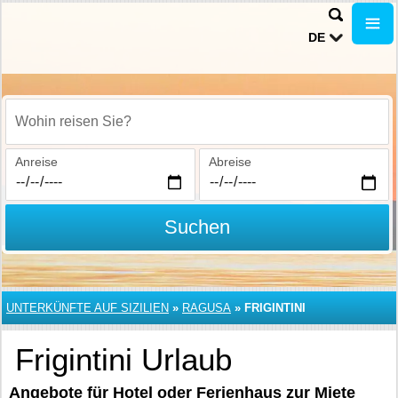
DE
Wohin reisen Sie?
Anreise
Abreise
Suchen
UNTERKÜNFTE AUF SIZILIEN
»
RAGUSA
»
FRIGINTINI
Frigintini Urlaub
Angebote für Hotel oder Ferienhaus zur Miete