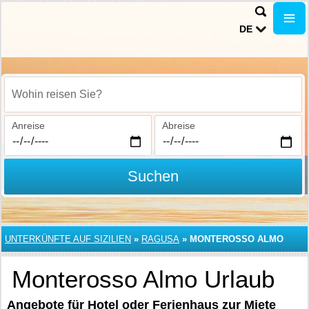
DE
Wohin reisen Sie?
Anreise
Abreise
Suchen
UNTERKÜNFTE AUF SIZILIEN
»
RAGUSA
»
MONTEROSSO ALMO
Monterosso Almo Urlaub
Angebote für Hotel oder Ferienhaus zur Miete