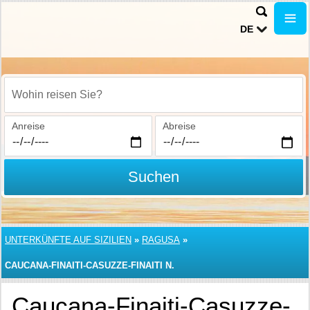
DE
Wohin reisen Sie?
Anreise
Abreise
Suchen
UNTERKÜNFTE AUF SIZILIEN
»
RAGUSA
»
CAUCANA-FINAITI-CASUZZE-FINAITI N.
Caucana-Finaiti-Casuzze-