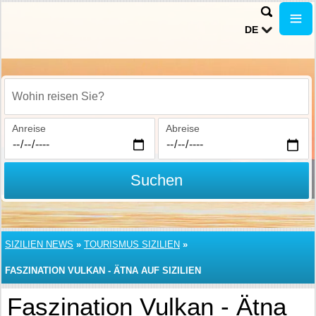
DE
Wohin reisen Sie?
Anreise
Abreise
Suchen
SIZILIEN NEWS
»
TOURISMUS SIZILIEN
»
FASZINATION VULKAN - ÄTNA AUF SIZILIEN
Faszination Vulkan - Ätna