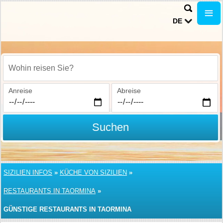
DE
Wohin reisen Sie?
Anreise
Abreise
Suchen
SIZILIEN INFOS
»
KÜCHE VON SIZILIEN
»
RESTAURANTS IN TAORMINA
»
GÜNSTIGE RESTAURANTS IN TAORMINA